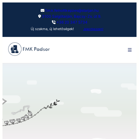
f.m.k.felnottkepzes@starjan.hu
3100 Salgótarján, Bajcsy-Zs. út 9.
+36 20 347 5734
Új szakma, új lehetőségek!
Jelentkezzen!