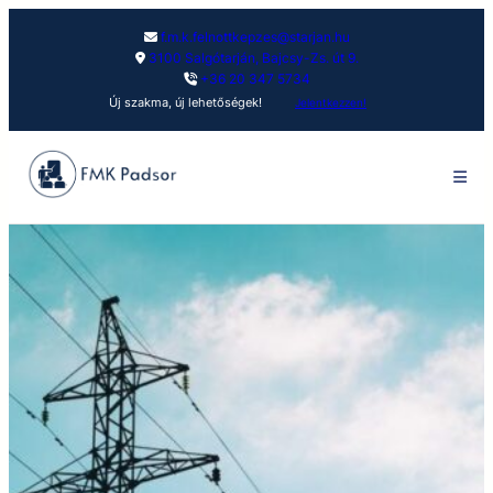
f.m.k.felnottkepzes@starjan.hu
3100 Salgótarján, Bajcsy-Zs. út 9.
+36 20 347 5734
Új szakma, új lehetőségek!
Jelentkezzen!