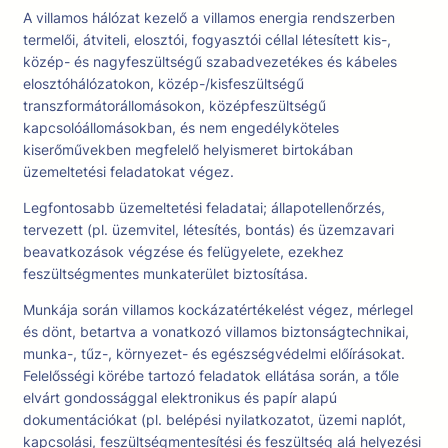
A villamos hálózat kezelő a villamos energia rendszerben
termelői, átviteli, elosztói, fogyasztói céllal létesített kis-,
közép- és nagyfeszültségű szabadvezetékes és kábeles
elosztóhálózatokon, közép-/kisfeszültségű
transzformátorállomásokon, középfeszültségű
kapcsolóállomásokban, és nem engedélyköteles
kiserőművekben megfelelő helyismeret birtokában
üzemeltetési feladatokat végez.
Legfontosabb üzemeltetési feladatai; állapotellenőrzés,
tervezett (pl. üzemvitel, létesítés, bontás) és üzemzavari
beavatkozások végzése és felügyelete, ezekhez
feszültségmentes munkaterület biztosítása.
Munkája során villamos kockázatértékelést végez, mérlegel
és dönt, betartva a vonatkozó villamos biztonságtechnikai,
munka-, tűz-, környezet- és egészségvédelmi előírásokat.
Felelősségi körébe tartozó feladatok ellátása során, a tőle
elvárt gondossággal elektronikus és papír alapú
dokumentációkat (pl. belépési nyilatkozatot, üzemi naplót,
kapcsolási, feszültségmentesítési és feszültség alá helyezési