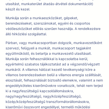
utasítást, munkaterület átadás-átvételi dokumentációt)
készít és kezel.
Munkája során a munkaeszközöket, gépeket,
berendezéseket, szerszámokat, egyéni és csoportos
védőeszközöket előírás szerűen használja. A rendelkezésre
álló hírközlési szolgálattal.
Párban, vagy munkacsoportban dolgozik, munkavezetőként
szervezi, felügyeli a munkát, munkacsoport tagjaként
együttműködő, és betartja a munkavezető utasításait.
Munkája során felhasználókkal is kapcsolatba kerül,
egyértelmű szabatos tájékoztatást ad a végzendő/végzett
munkáról. A villamos hálózat kezelő tevékenységi köre a
villamos berendezéseken belül a villamos energia szállítását,
elosztását, felhasználását biztosító elemekre, valamint a nem
engedélyköteles kiserőművekre vonatkozik, tehát nem terjed
ki a nagyfeszültségű kapcsolóállomásokra,
nagy/nagyfeszültségű, nagy/középfeszültségű,
közép/középfeszültségű transzformátorállomásokra,
kiserőművi összevont engedéllyel, termelői működési