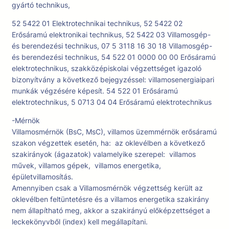
gyártó technikus,
52 5422 01 Elektrotechnikai technikus, 52 5422 02
Erősáramú elektronikai technikus, 52 5422 03 Villamosgép-
és berendezési technikus, 07 5 3118 16 30 18 Villamosgép-
és berendezési technikus, 54 522 01 0000 00 00 Erősáramú
elektrotechnikus, szakközépiskolai végzettséget igazoló
bizonyítvány a következő bejegyzéssel: villamosenergiaipari
munkák végzésére képesít. 54 522 01 Erősáramú
elektrotechnikus, 5 0713 04 04 Erősáramú elektrotechnikus
-Mérnök
Villamosmérnök (BsC, MsC), villamos üzemmérnök erősáramú
szakon végzettek esetén, ha: az oklevélben a következő
szakirányok (ágazatok) valamelyike szerepel: villamos
művek, villamos gépek, villamos energetika,
épületvillamosítás.
Amennyiben csak a Villamosmérnök végzettség került az
oklevélben feltüntetésre és a villamos energetika szakirány
nem állapítható meg, akkor a szakirányú előképzettséget a
leckekönyvből (index) kell megállapítani.