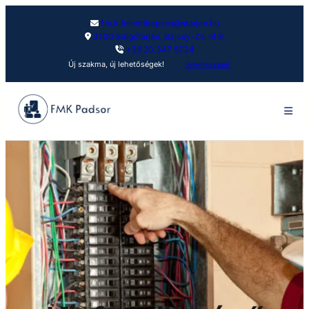
f.m.k.felnottkepzes@starjan.hu
3100 Salgótarján, Bajcsy-Zs. út 9.
+36 20 347 5734
Új szakma, új lehetőségek!
Jelentkezzen!