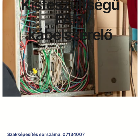
Kisfeszültségű
FAM
kábelszerelő
Szakképesítés sorszáma: 07134007