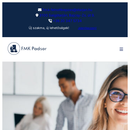
f.m.k.felnottkepzes@starjan.hu
3100 Salgótarján, Bajcsy-Zs. út 9.
+36 20 347 5734
Új szakma, új lehetőségek!
Jelentkezzen!