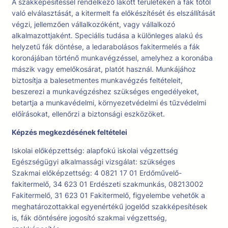
A szakképesítéssel rendelkező lakott területeken a fák tőtől
való elválasztását, a kitermelt fa előkészítését és elszállítását
végzi, jellemzően vállalkozóként, vagy vállalkozó
alkalmazottjaként. Speciális tudása a különleges alakú és
helyzetű fák döntése, a ledarabolásos fakitermelés a fák
koronájában történő munkavégzéssel, amelyhez a koronába
mászik vagy emelőkosárat, platót használ. Munkájához
biztosítja a balesetmentes munkavégzés feltételeit,
beszerezi a munkavégzéshez szükséges engedélyeket,
betartja a munkavédelmi, környezetvédelmi és tűzvédelmi
előírásokat, ellenőrzi a biztonsági eszközöket.
Képzés megkezdésének feltételei
Iskolai előképzettség: alapfokú iskolai végzettség
Egészségügyi alkalmassági vizsgálat: szükséges
Szakmai előképzettség: 4 0821 17 01 Erdőművelő-
fakitermelő, 34 623 01 Erdészeti szakmunkás, 08213002
Fakitermelő, 31 623 01 Fakitermelő, figyelembe vehetők a
meghatározottakkal egyenértékű jogelőd szakképesítések
is, fák döntésére jogosító szakmai végzettség,