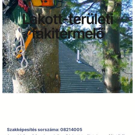
Lakott-területi
fakitermelő
Szakképesítés sorszáma: 08214005