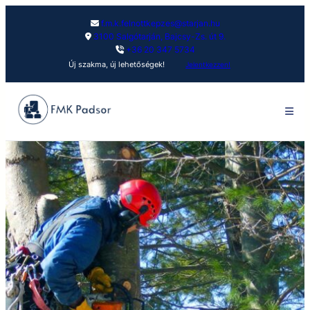
f.m.k.felnottkepzes@starjan.hu
3100 Salgótarján, Bajcsy-Zs. út 9.
+36 20 347 5734
Új szakma, új lehetőségek!
Jelentkezzen!