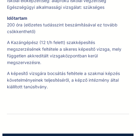
Iskolai előképzettség: alapfokú iskolai végzettség
Egészségügyi alkalmassági vizsgálat: szükséges
Időtartam
200 óra (előzetes tudásszint beszámításával ez tovább
csökkenthető)
A Kazángépész (12 t/h felett) szakképesítés
megszerzésének feltétele a sikeres képesítő vizsga, mely
független akkreditált vizsgaközpontban kerül
megszervezésre.
A képesítő vizsgára bocsátás feltétele a szakmai képzés
követelményeinek teljesítéséről, a képző intézmény által
kiállított tanúsítvány.