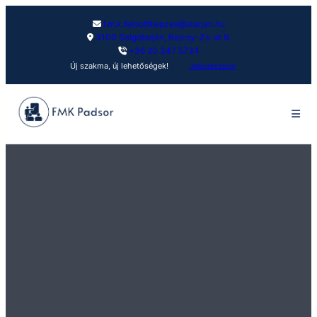
f.m.k.felnottkepzes@starjan.hu
3100 Salgótarján, Bajcsy-Zs. út 9.
+36 20 347 5734
Új szakma, új lehetőségek!
Jelentkezzen!