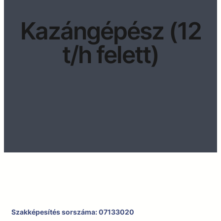
Kazángépész (12
t/h felett)
Szakképesítés sorszáma: 07133020