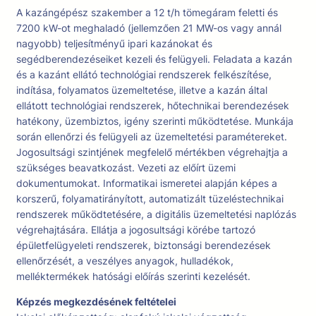
A kazángépész szakember a 12 t/h tömegáram feletti és
7200 kW-ot meghaladó (jellemzően 21 MW-os vagy annál
nagyobb) teljesítményű ipari kazánokat és
segédberendezéseiket kezeli és felügyeli. Feladata a kazán
és a kazánt ellátó technológiai rendszerek felkészítése,
indítása, folyamatos üzemeltetése, illetve a kazán által
ellátott technológiai rendszerek, hőtechnikai berendezések
hatékony, üzembiztos, igény szerinti működtetése. Munkája
során ellenőrzi és felügyeli az üzemeltetési paramétereket.
Jogosultsági szintjének megfelelő mértékben végrehajtja a
szükséges beavatkozást. Vezeti az előírt üzemi
dokumentumokat. Informatikai ismeretei alapján képes a
korszerű, folyamatirányított, automatizált tüzeléstechnikai
rendszerek működtetésére, a digitális üzemeltetési naplózás
végrehajtására. Ellátja a jogosultsági körébe tartozó
épületfelügyeleti rendszerek, biztonsági berendezések
ellenőrzését, a veszélyes anyagok, hulladékok,
melléktermékek hatósági előírás szerinti kezelését.
Képzés megkezdésének feltételei