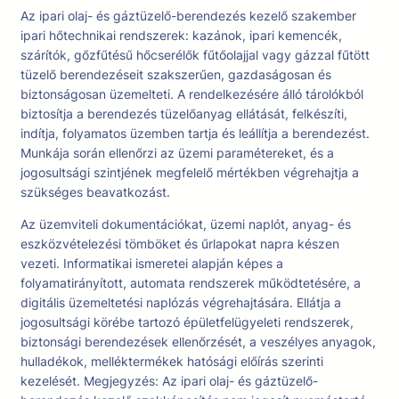
Az ipari olaj- és gáztüzelő-berendezés kezelő szakember
ipari hőtechnikai rendszerek: kazánok, ipari kemencék,
szárítók, gőzfűtésű hőcserélők fűtőolajjal vagy gázzal fűtött
tüzelő berendezéseit szakszerűen, gazdaságosan és
biztonságosan üzemelteti. A rendelkezésére álló tárolókból
biztosítja a berendezés tüzelőanyag ellátását, felkészíti,
indítja, folyamatos üzemben tartja és leállítja a berendezést.
Munkája során ellenőrzi az üzemi paramétereket, és a
jogosultsági szintjének megfelelő mértékben végrehajtja a
szükséges beavatkozást.
Az üzemviteli dokumentációkat, üzemi naplót, anyag- és
eszközvételezési tömböket és űrlapokat napra készen
vezeti. Informatikai ismeretei alapján képes a
folyamatirányított, automata rendszerek működtetésére, a
digitális üzemeltetési naplózás végrehajtására. Ellátja a
jogosultsági körébe tartozó épületfelügyeleti rendszerek,
biztonsági berendezések ellenőrzését, a veszélyes anyagok,
hulladékok, melléktermékek hatósági előírás szerinti
kezelését. Megjegyzés: Az ipari olaj- és gáztüzelő-