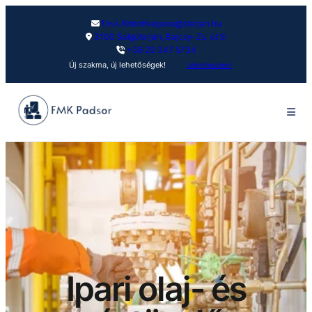
f.m.k.felnottkepzes@starjan.hu
3100 Salgótarján, Bajcsy-Zs. út 9.
+36 20 347 5734
Új szakma, új lehetőségek!
Jelentkezzen!
Ipari olaj- és