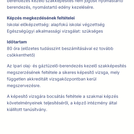
berendezés kezelő szakképesítés nem jogosít nyomástartó
berendezés, nyomástartó edény kezelésére.
Képzés megkezdésének feltételei
Iskolai előképzettség: alapfokú iskolai végzettség
Egészségügyi alkalmassági vizsgálat: szükséges
Időtartam
80 óra (előzetes tudásszint beszámításával ez tovább
csökkenthető)
Az Ipari olaj- és gáztüzelő-berendezés kezelő szakképesítés
megszerzésének feltétele a sikeres képesítő vizsga, mely
független akkreditált vizsgaközpontban kerül
megszervezésre.
A képesítő vizsgára bocsátás feltétele a szakmai képzés
követelményeinek teljesítéséről, a képző intézmény által
kiállított tanúsítvány.