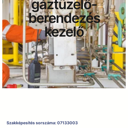
gáztüzelő-
berendezés
kezelő
Szakképesítés sorszáma: 07133003